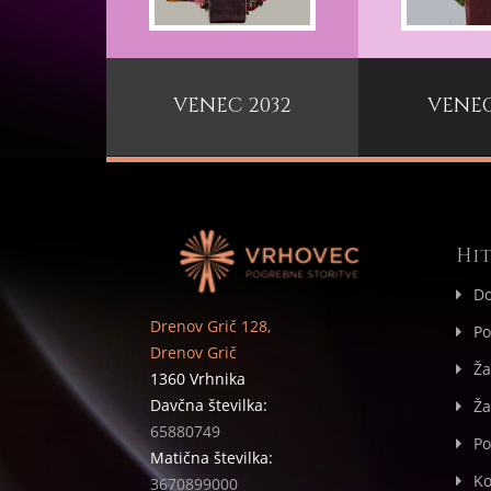
VENEC 2032
VENEC
Hit
D
Drenov Grič 128,
Po
Drenov Grič
Ža
1360 Vrhnika
Davčna številka:
Ža
65880749
Po
Matična številka:
Ko
3670899000