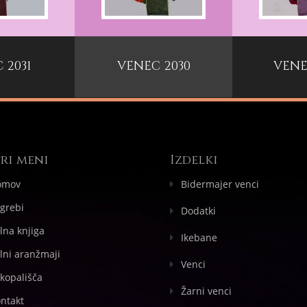
 2031
VENEC 2030
VENE
ri meni
Izdelki
omov
Bidermajer venci
grebi
Dodatki
lna knjiga
Ikebane
lni aranžmaji
Venci
kopališča
Žarni venci
ntakt