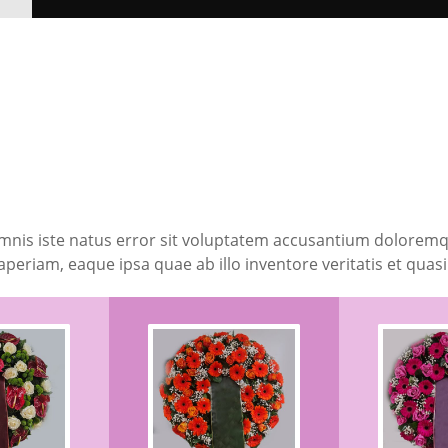
omnis iste natus error sit voluptatem accusantium dolore
aperiam, eaque ipsa quae ab illo inventore veritatis et quasi