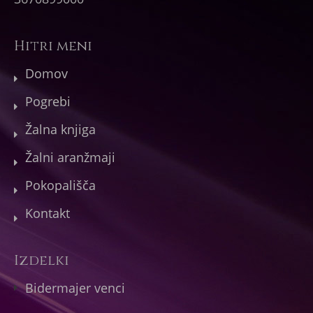
Hitri meni
Domov
Pogrebi
Žalna knjiga
Žalni aranžmaji
Pokopališča
Kontakt
Izdelki
Bidermajer venci