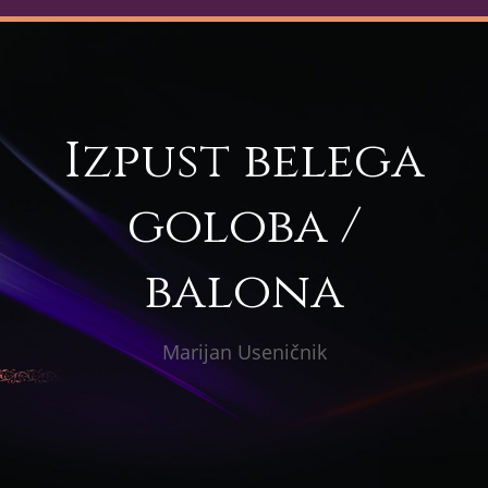
Izpust belega
goloba /
balona
Marijan Useničnik