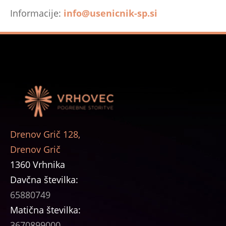
Informacije:
info@usenicnik-sp.si
Drenov Grič 128,
Drenov Grič
1360 Vrhnika
Davčna številka:
65880749
Matična številka:
3670899000