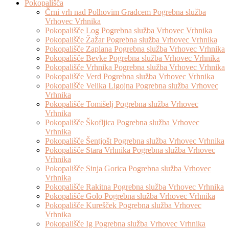
Pokopališča
Črni vrh nad Polhovim Gradcem Pogrebna služba
Vrhovec Vrhnika
Pokopališče Log Pogrebna služba Vrhovec Vrhnika
Pokopališče Žažar Pogrebna služba Vrhovec Vrhnika
Pokopališče Zaplana Pogrebna služba Vrhovec Vrhnika
Pokopališče Bevke Pogrebna služba Vrhovec Vrhnika
Pokopališče Vrhnika Pogrebna služba Vrhovec Vrhnika
Pokopališče Verd Pogrebna služba Vrhovec Vrhnika
Pokopališče Velika Ligojna Pogrebna služba Vrhovec
Vrhnika
Pokopališče Tomišelj Pogrebna služba Vrhovec
Vrhnika
Pokopališče Škofljica Pogrebna služba Vrhovec
Vrhnika
Pokopališče Šentjošt Pogrebna služba Vrhovec Vrhnika
Pokopališče Stara Vrhnika Pogrebna služba Vrhovec
Vrhnika
Pokopališče Sinja Gorica Pogrebna služba Vrhovec
Vrhnika
Pokopališče Rakitna Pogrebna služba Vrhovec Vrhnika
Pokopališče Golo Pogrebna služba Vrhovec Vrhnika
Pokopališče Kurešček Pogrebna služba Vrhovec
Vrhnika
Pokopališče Ig Pogrebna služba Vrhovec Vrhnika