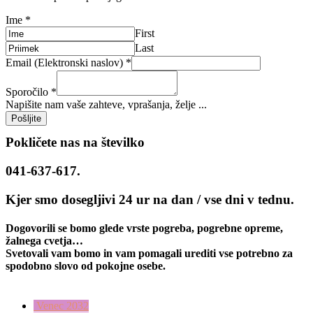
Ime
*
First
Last
Email (Elektronski naslov)
*
Sporočilo
*
Napišite nam vaše zahteve, vprašanja, želje ...
Pošljite
Pokličete nas na številko
041-637-617.
Kjer smo dosegljivi 24 ur na dan / vse dni v tednu.
Dogovorili se bomo glede vrste pogreba, pogrebne opreme,
žalnega cvetja…
Svetovali vam bomo in vam pomagali urediti vse potrebno za
spodobno slovo od pokojne osebe.
Venec 2032