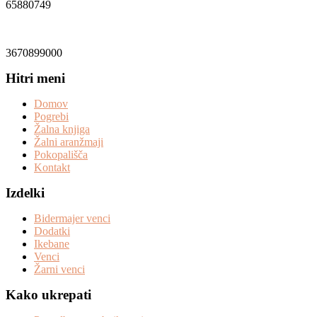
65880749
Matična številka:
3670899000
Hitri meni
Domov
Pogrebi
Žalna knjiga
Žalni aranžmaji
Pokopališča
Kontakt
Izdelki
Bidermajer venci
Dodatki
Ikebane
Venci
Žarni venci
Kako ukrepati