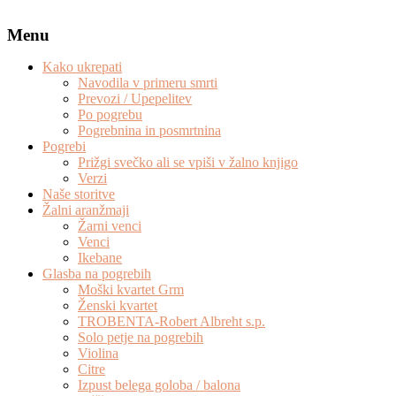
Menu
Kako ukrepati
Navodila v primeru smrti
Prevozi / Upepelitev
Po pogrebu
Pogrebnina in posmrtnina
Pogrebi
Prižgi svečko ali se vpiši v žalno knjigo
Verzi
Naše storitve
Žalni aranžmaji
Žarni venci
Venci
Ikebane
Glasba na pogrebih
Moški kvartet Grm
Ženski kvartet
TROBENTA-Robert Albreht s.p.
Solo petje na pogrebih
Violina
Citre
Izpust belega goloba / balona