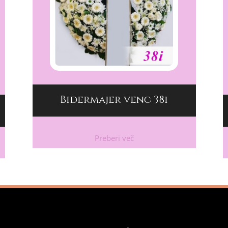
Bidermajer venc 38i
Preberi več