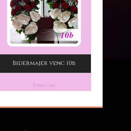
Bidermajer venc 10b
Preberi več