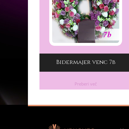
Bidermajer venc 7b
Preberi več