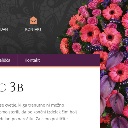
 DAN
KONTAKT
lišča
Kontakt
c 3b
se cvetje, ki ga trenutno ni možno
mo storili, da bo končni izdelek čim bolj
delan po naročilu. Za ceno pokličite.