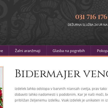
031 716 176
DEŽURNA SLUŽBA 24 UR NA
ve
Žalni aranžmaji
Glasba na pogrebih
Pokopa
Bidermajer ven
Izdelek lahko odstopa v barvnih niansah cvetja, prav tako 
dobaviti lahko nadomesti s podobnim. Kar je naši moči, bo
približan željenemu izdelku. Vsak izdelek je unikaten in iz