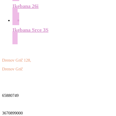
Ikebana 26i
Ikebana Srce 3S
Drenov Grič 128,
Drenov Grič
1360 Vrhnika
Davčna številka:
65880749
Matična številka:
3670899000