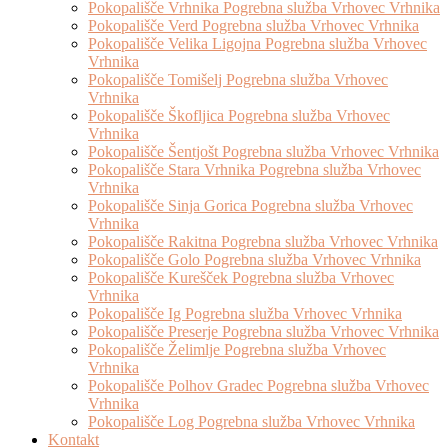
Pokopališče Vrhnika Pogrebna služba Vrhovec Vrhnika
Pokopališče Verd Pogrebna služba Vrhovec Vrhnika
Pokopališče Velika Ligojna Pogrebna služba Vrhovec
Vrhnika
Pokopališče Tomišelj Pogrebna služba Vrhovec
Vrhnika
Pokopališče Škofljica Pogrebna služba Vrhovec
Vrhnika
Pokopališče Šentjošt Pogrebna služba Vrhovec Vrhnika
Pokopališče Stara Vrhnika Pogrebna služba Vrhovec
Vrhnika
Pokopališče Sinja Gorica Pogrebna služba Vrhovec
Vrhnika
Pokopališče Rakitna Pogrebna služba Vrhovec Vrhnika
Pokopališče Golo Pogrebna služba Vrhovec Vrhnika
Pokopališče Kurešček Pogrebna služba Vrhovec
Vrhnika
Pokopališče Ig Pogrebna služba Vrhovec Vrhnika
Pokopališče Preserje Pogrebna služba Vrhovec Vrhnika
Pokopališče Želimlje Pogrebna služba Vrhovec
Vrhnika
Pokopališče Polhov Gradec Pogrebna služba Vrhovec
Vrhnika
Pokopališče Log Pogrebna služba Vrhovec Vrhnika
Kontakt