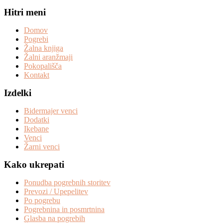
Hitri meni
Domov
Pogrebi
Žalna knjiga
Žalni aranžmaji
Pokopališča
Kontakt
Izdelki
Bidermajer venci
Dodatki
Ikebane
Venci
Žarni venci
Kako ukrepati
Ponudba pogrebnih storitev
Prevozi / Upepelitev
Po pogrebu
Pogrebnina in posmrtnina
Glasba na pogrebih