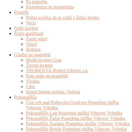
Po pogrebu
Pogrebnina in posmrtnina
Pogrebi
Prižgi svečko ali se vpiši v žalno knjigo
Verzi
Naše storitve
Žalni aranžmaji
Žarni venci
Venci
Ikebane
Glasba na pogrebih
Moški kvartet Grm
Ženski kvartet
TROBENTA-Robert Albreht s.p.
Solo petje na pogrebih
Violina
Citre
Izpust belega goloba / balona
Pokopališča
Črni vrh nad Polhovim Gradcem Pogrebna služba
Vrhovec Vrhnika
Pokopališče Log Pogrebna služba Vrhovec Vrhnika
Pokopališče Žažar Pogrebna služba Vrhovec Vrhnika
Pokopališče Zaplana Pogrebna služba Vrhovec Vrhnika
Pokopališče Bevke Pogrebna služba Vrhovec Vrhnika