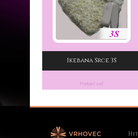
Ikebana Srce 3S
Preberi več
Hit