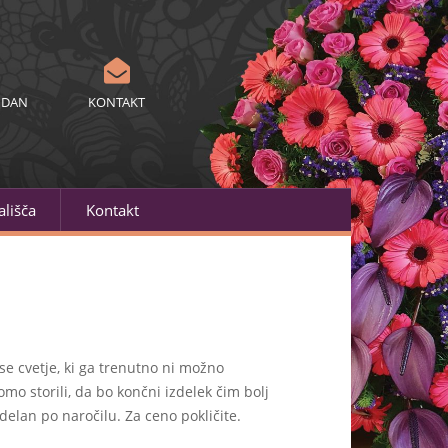
 DAN
KONTAKT
lišča
Kontakt
se cvetje, ki ga trenutno ni možno
mo storili, da bo končni izdelek čim bolj
delan po naročilu. Za ceno pokličite.