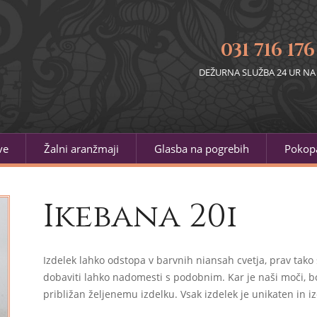
031 716 176
DEŽURNA SLUŽBA 24 UR NA
ve
Žalni aranžmaji
Glasba na pogrebih
Pokopa
Ikebana 20i
Izdelek lahko odstopa v barvnih niansah cvetja, prav tako 
dobaviti lahko nadomesti s podobnim. Kar je naši moči, bo
približan željenemu izdelku. Vsak izdelek je unikaten in iz