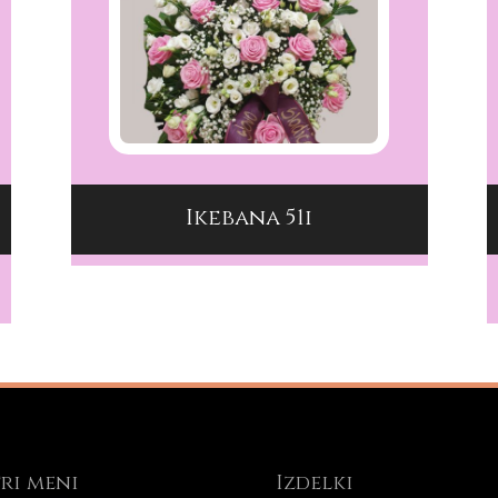
Ikebana 51i
DODAJ V KOŠARICO
ri meni
Izdelki