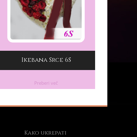
Ikebana Srce 6S
Preberi več
Kako ukrepati