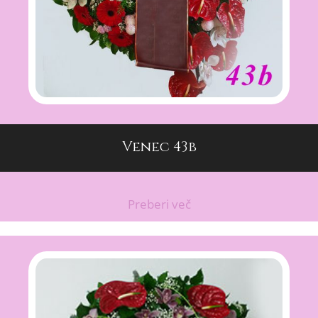
Venec 43b
Preberi več