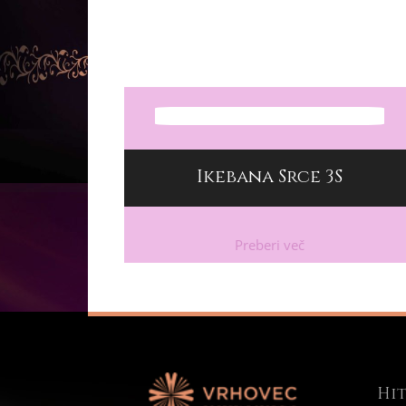
Ikebana Srce 3S
Preberi več
Hit