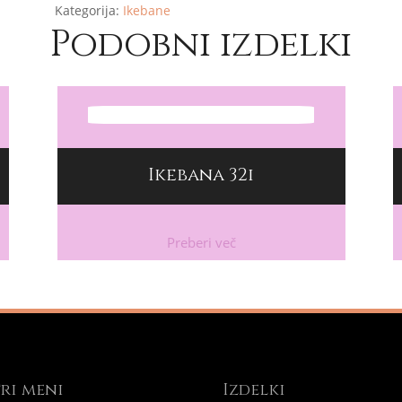
Kategorija:
Ikebane
Podobni izdelki
Ikebana 32i
Preberi več
ri meni
Izdelki