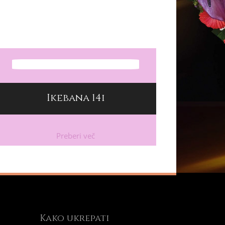
Ikebana 14i
Preberi več
Kako ukrepati