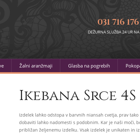
031 716 176
DEŽURNA SLUŽBA 24 UR NA
ve
Žalni aranžmaji
Glasba na pogrebih
Pokopa
Ikebana Srce 4S
Izdelek lahko odstopa v barvnih niansah cvetja, prav tako 
dobaviti lahko nadomesti s podobnim. Kar je naši moči, bo
približan željenemu izdelku. Vsak izdelek je unikaten in iz