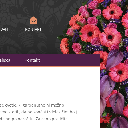
 DAN
KONTAKT
lišča
Kontakt
se cvetje, ki ga trenutno ni možno
mo storili, da bo končni izdelek čim bolj
delan po naročilu. Za ceno pokličite.