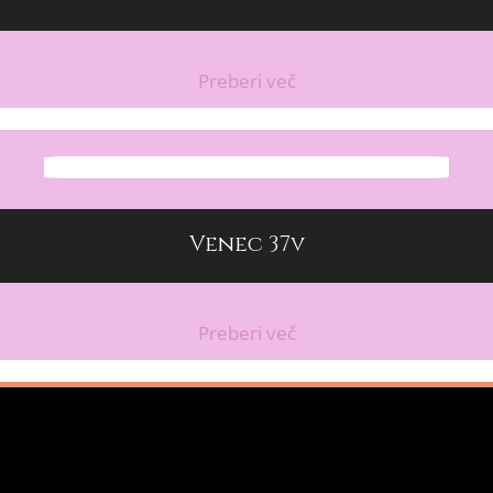
Preberi več
Venec 37v
Preberi več