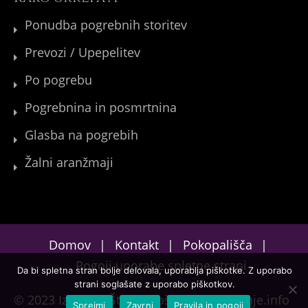
Ponudba pogrebnih storitev
Prevozi / Upepelitev
Po pogrebu
Pogrebnina in posmrtnina
Glasba na pogrebih
Žalni aranžmaji
Domov
Kontakt
Pokopališča
Pogoji uporabe spletne strani
Da bi spletna stran bolje delovala, uporablja piškotke. Z uporabo
strani soglašate z uporabo piškotkov.
© 2023 Izvedba:
Štefan Košir
&
Oblikovanje.info
Sprejmi
Zavrni
Pravila in pogoji