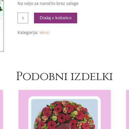
Na voljo za naročilo brez zaloge
Venec
Dodaj v košarico
8k
Kategorija:
Venci
količina
Podobni izdelki