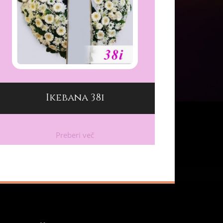
Ikebana 38i
Preberi več