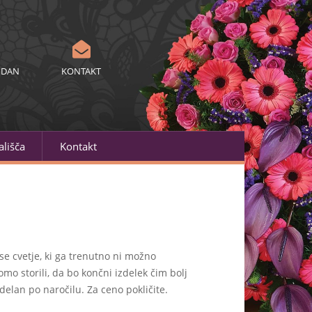
 DAN
KONTAKT
lišča
Kontakt
se cvetje, ki ga trenutno ni možno
mo storili, da bo končni izdelek čim bolj
delan po naročilu. Za ceno pokličite.