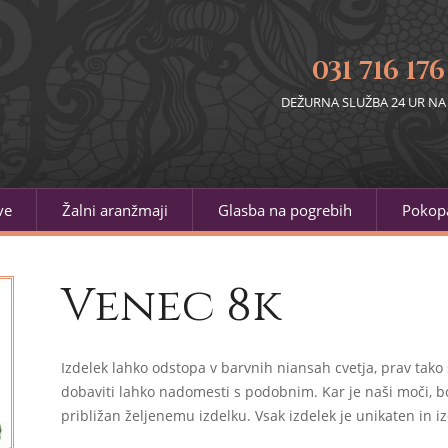
031 716 176
DEŽURNA SLUŽBA 24 UR NA
ve
Žalni aranžmaji
Glasba na pogrebih
Pokopa
Venec 8k
Izdelek lahko odstopa v barvnih niansah cvetja, prav tako 
dobaviti lahko nadomesti s podobnim. Kar je naši moči, bo
približan željenemu izdelku. Vsak izdelek je unikaten in iz