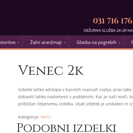
031 716 176
DEŽURNA SLUŽBA 24 UR N
storitve
Žalni aranžmaji
Glasba na pogrebih
Venec 2k
Izdelek lahko odstopa v barvnih niansah cvetja, prav tako 
dobaviti lahko nadomesti s podobnim. Kar je naši moči, bo
približan željenemu izdelku. Vsak izdelek je unikaten in iz
Kategorija:
Venci
Podobni izdelki