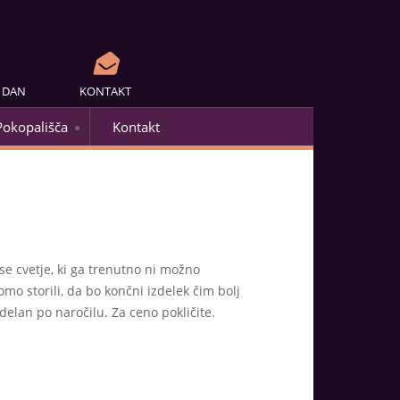
A DAN
KONTAKT
Pokopališča
Kontakt
se cvetje, ki ga trenutno ni možno
mo storili, da bo končni izdelek čim bolj
delan po naročilu. Za ceno pokličite.