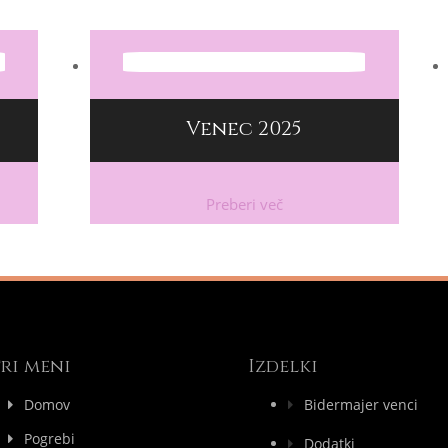
Venec 2025
Preberi več
ri meni
Izdelki
Domov
Bidermajer venci
Pogrebi
Dodatki