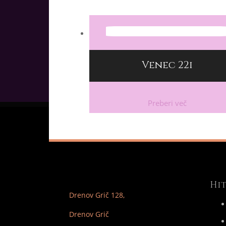
Venec 22i
Preberi več
Hit
Drenov Grič 128,
Drenov Grič